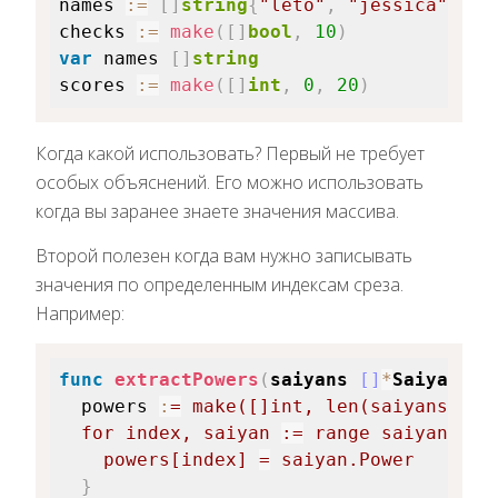
names 
:=
[
]
string
{
"leto"
,
"jessica"
,
"p
checks 
:=
make
(
[
]
bool
,
10
)
var
 names 
[
]
string
scores 
:=
make
(
[
]
int
,
0
,
20
)
Когда какой использовать? Первый не требует
особых объяснений. Его можно использовать
когда вы заранее знаете значения массива.
Второй полезен когда вам нужно записывать
значения по определенным индексам среза.
Например:
func
extractPowers
(
saiyans
[
]
*
Saiyans
)
powers 
:
=
make
(
[
]
int
,
len
(
saiyans
)
)
for
 index
,
 saiyan 
:=
range
 saiyans 
{
    powers
[
index
]
=
 saiyan
.
Power

}