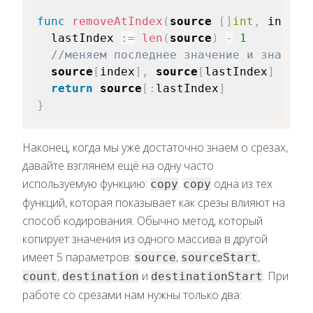
func
removeAtIndex
(
source
[
]
int
,
 index 
  lastIndex 
:=
len
(
source
)
-
1
//меняем последнее значение и значени
source
[
index
]
,
source
[
lastIndex
]
=
so
return
source
[
:
lastIndex
]
}
Наконец, когда мы уже достаточно знаем о срезах,
давайте взглянем ещё на одну часто
используемую функцию:
.
одна из тех
copy
copy
функций, которая показывает как срезы влияют на
способ кодирования. Обычно метод, который
копирует значения из одного массива в другой
имеет 5 параметров:
,
,
source
sourceStart
,
и
. При
count
destination
destinationStart
работе со срезами нам нужны только два: