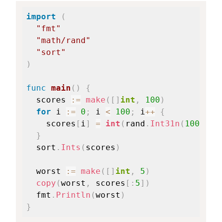
import
(
"fmt"
"math/rand"
"sort"
)
func
main
(
)
{
  scores 
:=
make
(
[
]
int
,
100
)
for
 i 
:=
0
;
 i 
<
100
;
 i
++
{
    scores
[
i
]
=
int
(
rand
.
Int31n
(
1000
)
)
}
  sort
.
Ints
(
scores
)
  worst 
:=
make
(
[
]
int
,
5
)
copy
(
worst
,
 scores
[
:
5
]
)
  fmt
.
Println
(
worst
)
}