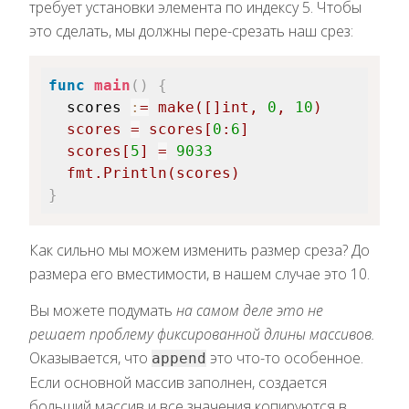
требует установки элемента по индексу 5. Чтобы
это сделать, мы должны пере-срезать наш срез:
func
main
(
)
{
scores 
:
=
make
(
[
]
int
,
0
,
10
)
  scores 
=
 scores
[
0
:
6
]
  scores
[
5
]
=
9033
  fmt
.
Println
(
scores
)
}
Как сильно мы можем изменить размер среза? До
размера его вместимости, в нашем случае это 10.
Вы можете подумать
на самом деле это не
решает проблему фиксированной длины массивов.
Оказывается, что
это что-то особенное.
append
Если основной массив заполнен, создается
больший массив и все значения копируются в