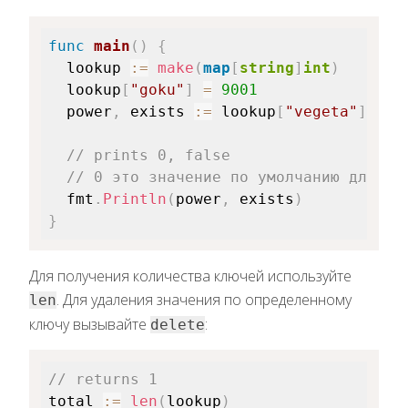
func
main
(
)
{
  lookup 
:=
make
(
map
[
string
]
int
)
  lookup
[
"goku"
]
=
9001
  power
,
 exists 
:=
 lookup
[
"vegeta"
]
// prints 0, false
// 0 это значение по умолчанию для ти
  fmt
.
Println
(
power
,
 exists
)
}
Для получения количества ключей используйте
. Для удаления значения по определенному
len
ключу вызывайте
:
delete
// returns 1
total 
:=
len
(
lookup
)