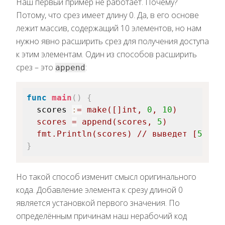
Наш первый пример не работает. Почему?
Потому, что срез имеет длину 0. Да, в его основе
лежит массив, содержащий 10 элементов, но нам
нужно явно расширить срез для получения доступа
к этим элементам. Один из способов расширить
срез – это
:
append
func
main
(
)
{
scores 
:
=
make
(
[
]
int
,
0
,
10
)
  scores 
=
append
(
scores
,
5
)
  fmt
.
Println
(
scores
)
// выведет [
5
]
}
Но такой способ изменит смысл оригинального
кода. Добавление элемента к срезу длиной 0
является установкой первого значения. По
определённым причинам наш нерабочий код