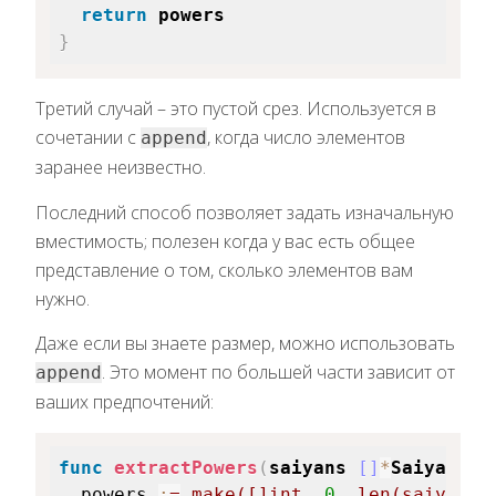
return
powers
}
Третий случай – это пустой срез. Используется в
сочетании с
, когда число элементов
append
заранее неизвестно.
Последний способ позволяет задать изначальную
вместимость; полезен когда у вас есть общее
представление о том, сколько элементов вам
нужно.
Даже если вы знаете размер, можно использовать
. Это момент по большей части зависит от
append
ваших предпочтений:
func
extractPowers
(
saiyans
[
]
*
Saiyans
)
powers 
:
=
make
(
[
]
int
,
0
,
len
(
saiyans
)