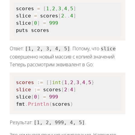
scores 
=
[
1
,
2
,
3
,
4
,
5
]
slice 
=
 scores
[
2
.
.
4
]
slice
[
0
]
=
999
Ответ:
. Потому, что
[1, 2, 3, 4, 5]
slice
совершенно новый массив с копией значений.
Теперь рассмотрим эквивалент в Go:
scores
:=
[
]
int
{
1
,
2
,
3
,
4
,
5
}
slice
:=
 scores
[
2
:
4
]
slice
[
0
]
=
999
fmt
.
Println
(
scores
)
Результат:
.
[1, 2, 999, 4, 5]
Это изменяет принцип кодирования. Например