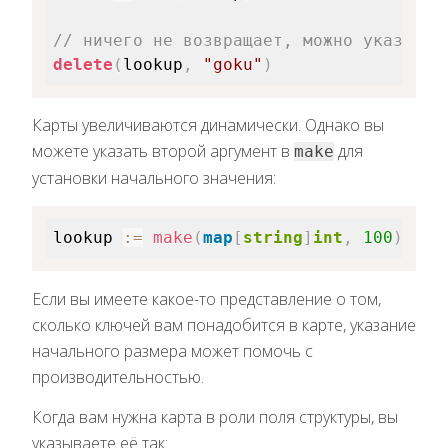
// ничего не возвращает, можно указыват
delete
(
lookup
,
"goku"
)
Карты увеличиваются динамически. Однако вы
можете указать второй аргумент в
для
make
установки начального значения:
lookup 
:=
make
(
map
[
string
]
int
,
100
)
Если вы имеете какое-то представление о том,
сколько ключей вам понадобится в карте, указание
начального размера может помочь с
производительностью.
Когда вам нужна карта в роли поля структуры, вы
указываете её так: