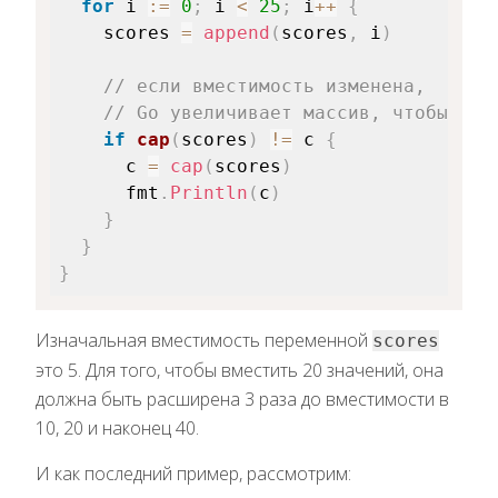
for
 i 
:=
0
;
 i 
<
25
;
 i
++
{
    scores 
=
append
(
scores
,
 i
)
// если вместимость изменена,
// Go увеличивает массив, чтобы при
if
cap
(
scores
)
!
=
 c 
{
      c 
=
cap
(
scores
)
      fmt
.
Println
(
c
)
}
}
}
Изначальная вместимость переменной
scores
это 5. Для того, чтобы вместить 20 значений, она
должна быть расширена 3 раза до вместимости в
10, 20 и наконец 40.
И как последний пример, рассмотрим: