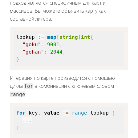
подход является специфичным для карт и
массивов. Вы можете объявить карту как
составной литерал:
lookup 
:=
map
[
string
]
int
{
"goku"
:
9001
,
"gohan"
:
2044
,
}
Итерация по карте производится с помощью
цикла
в комбинации с ключевым словом
for
:
range
for
 key
,
value
:=
range
 lookup 
{
...
}