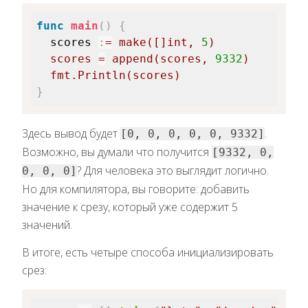
func
main
(
)
{
scores 
:
=
make
(
[
]
int
,
5
)
  scores 
=
append
(
scores
,
9332
)
  fmt
.
Println
(
scores
)
}
Здесь вывод будет
.
[0, 0, 0, 0, 0, 9332]
Возможно, вы думали что получится
[9332, 0,
? Для человека это выглядит логично.
0, 0, 0]
Но для компилятора, вы говорите: добавить
значение к срезу, который уже содержит 5
значений.
В итоге, есть четыре способа инициализировать
срез: