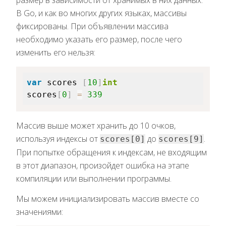
размер в зависимости от хранимых в них данных.
В Go, и как во многих других языках, массивы
фиксированы. При объявлении массива
необходимо указать его размер, после чего
изменить его нельзя:
var
 scores 
[
10
]
int
scores
[
0
]
=
339
Массив выше может хранить до 10 очков,
используя индексы от
до
.
scores[0]
scores[9]
При попытке обращения к индексам, не входящим
в этот диапазон, произойдет ошибка на этапе
компиляции или выполнении программы.
Мы можем инициализировать массив вместе со
значениями: