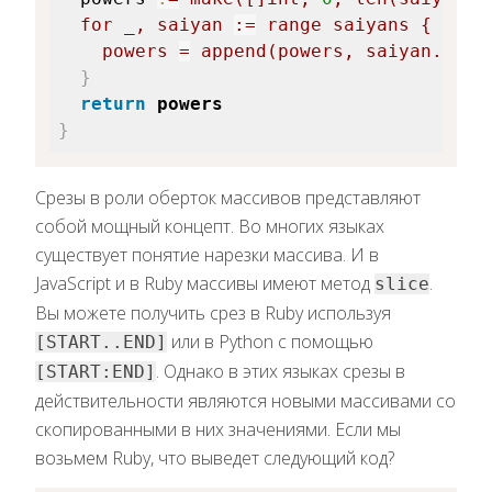
for
_
,
 saiyan 
:=
range
 saiyans 
{
    powers 
=
append
(
powers
,
 saiyan
.
Powe
}
return
powers
}
Срезы в роли оберток массивов представляют
собой мощный концепт. Во многих языках
существует понятие нарезки массива. И в
JavaScript и в Ruby массивы имеют метод
.
slice
Вы можете получить срез в Ruby используя
или в Python с помощью
[START..END]
. Однако в этих языках срезы в
[START:END]
действительности являются новыми массивами со
скопированными в них значениями. Если мы
возьмем Ruby, что выведет следующий код?