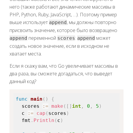
него (также работают динамические массивы в
PHP, Python, Ruby, JavaScript, …). Поэтому пример
выше использует
, мы должны повторно
append
присвоить значение, которое было возвращено
переменной
:
может
append
scores
append
создать новое значение, если в исходном не
хватает места.
Если я скажу вам, что Go увеличивает массивы в
два раза, вы сможете догадаться, что выведет
данный код?
func
main
(
)
{
  scores 
:=
make
(
[
]
int
,
0
,
5
)
  c 
:=
cap
(
scores
)
  fmt
.
Println
(
c
)