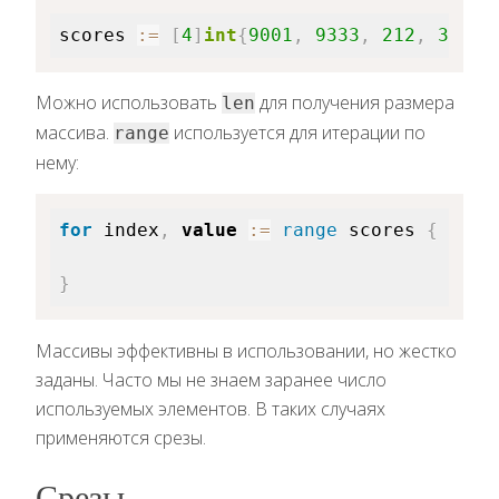
scores 
:=
[
4
]
int
{
9001
,
9333
,
212
,
33
}
Можно использовать
для получения размера
len
массива.
используется для итерации по
range
нему:
for
 index
,
value
:=
range
 scores 
{
}
Массивы эффективны в использовании, но жестко
заданы. Часто мы не знаем заранее число
используемых элементов. В таких случаях
применяются срезы.
Срезы