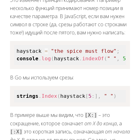
несколько функций принимают номер позиции в
качестве параметра. В JavaScript, если вам нужен
символ в строке (да, срезы работают со строками
тоже!) идущий после пятого, вам нужно написать:
haystack 
=
"the spice must flow"
;
console
.
log
(
haystack
.
indexOf
(
" "
,
5
)
)
;
В Go мы используем срезы:
strings
.
Index
(
haystack
[
5
:
]
,
" "
)
В примере выше мы видим, что
– это
[X:]
сокращение, которое означает
от X до конца
, а
это короткая запись, означающая
от начала
[:X]