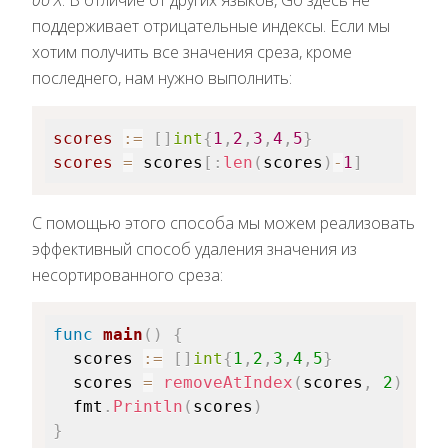
до X
. В отличие от других языков, Go здесь не
поддерживает отрицательные индексы. Если мы
хотим получить все значения среза, кроме
последнего, нам нужно выполнить:
scores
:=
[
]
int
{
1
,
2
,
3
,
4
,
5
}
scores
=
 scores
[
:
len
(
scores
)
-
1
]
С помощью этого способа мы можем реализовать
эффективный способ удаления значения из
несортированного среза:
func
main
(
)
{
  scores 
:=
[
]
int
{
1
,
2
,
3
,
4
,
5
}
  scores 
=
removeAtIndex
(
scores
,
2
)
  fmt
.
Println
(
scores
)
}