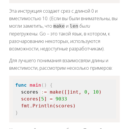
Эта инструкция создает срез с длиной 0 и
вместимостью 10. (Если вы были внимательны, вы
могли заметить, что
и
были
make
len
перегружены. Go – это такой язык, в котором, к
разочарованию некоторых, используются
возможности, недоступные разработчикам).
Для лучшего понимания взаимосвязи длины и
вместимости, рассмотрим несколько примеров:
func
main
(
)
{
scores 
:
=
make
(
[
]
int
,
0
,
10
)
  scores
[
5
]
=
9033
  fmt
.
Println
(
scores
)
}