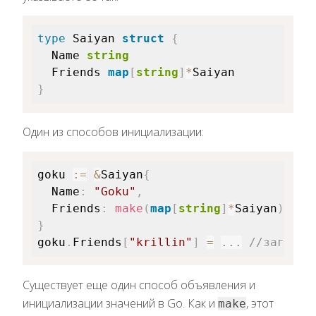
type
 Saiyan 
struct
{
  Name 
string
  Friends 
map
[
string
]
*
}
Один из способов инициализации:
goku 
:=
&
Saiyan
{
  Name
:
"Goku"
,
  Friends
:
make
(
map
[
string
]
*
Saiyan
)
,
}
goku
.
Friends
[
"krillin"
]
=
...
//загрузи
Существует еще один способ объявления и
инициализации значений в Go. Как и
, этот
make