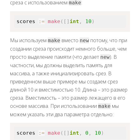
среза с использованием
:
make
scores 
:=
make
(
[
]
int
,
10
)
Мы используем
вместо
потому, что при
make
new
создании среза происходит немного больше, чем
просто выделение памяти (что делает
). В
new
частности, мы должны выделить память для
массива, а также инициализировать срез. В
приведенном выше примере мы создаем срез
длиной 10 и вместимостью 10. Длина – это размер
среза. Вместимость – это размер лежащего в его
основе массива. При использовании
мы
make
можем указать эти два параметра отдельно:
scores 
:=
make
(
[
]
int
,
0
,
10
)