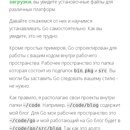
загрузки
, вы увидите установочные файлы для
различных платформ.
Давайте откажемся от них и научимся
устанавливать Go самостоятельно. Как вы
увидите, это не трудно.
Кроме простых примеров, Go спроектирован для
работы с вашим кодом внутри рабочего
пространства. Рабочее пространство это папка
которая состоит из подпапок
,
и
. Вы
bin
pkg
src
могли бы заставить Go следовать вашему стилю -
не нужно.
Как правило, я располагаю свои проекты внутри
папки
. Например,
содержит
~/code
~/code/blog
мой блог. Для Go мое рабочее пространство это
и мой работающий на Go блог будет в
~/code/go
. Так как это долго
~/code/go/src/blog