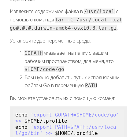
Извлеките содержимое файла в
с
/usr/local
помощью команды
tar -C /usr/local -xzf
.
go#.#.#.darwin-amd64-osx10.8.tar.gz
Установите две переменные среды:
указывает на папку с вашим
GOPATH
рабочим пространством, для меня, это
.
$HOME/code/go
Вам нужно добавить путь к исполняемым
файлам Go в переменную
.
PATH
Вы можете установить их с помощью команд:
echo 
'export GOPATH=$HOME/code/go'
>> 
$HOME
/.profile

echo 
'export PATH=$PATH:/usr/loca
l/go/bin'
>> 
$HOME