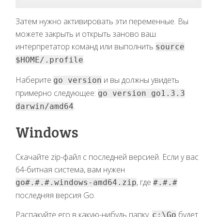
Затем нужно активировать эти переменные. Вы
можете закрыть и открыть заново ваш
интерпретатор команд или выполнить
source
.
$HOME/.profile
Наберите
и вы должны увидеть
go version
примерно следующее:
go version go1.3.3
.
darwin/amd64
Windows
Скачайте zip-файл с последней версией. Если у вас
64-битная система, вам нужен
, где
go#.#.#.windows-amd64.zip
#.#.#
последняя версия Go.
Распакуйте его в какую-нибудь папку.
будет
c:\Go