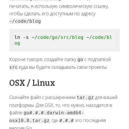
печатать, я использую символическую ссылку,
чтобы сделать его доступным по адресу
:
~/code/blog
ln -s ~
/code/go
/src/blog
 ~
/code/bl
og
Короче говоря, создайте папку
с подпапкой
go
куда вы будете складывать свои проекты.
src
OSX / Linux
Скачайте файл с расширением
для вашей
tar.gz
платформы. Для OSX, то, что нужно, находится в
файле
go#.#.#.darwin-amd64-
, где
это последняя
osx10.8.tar.gz
#.#.#
версия Go.