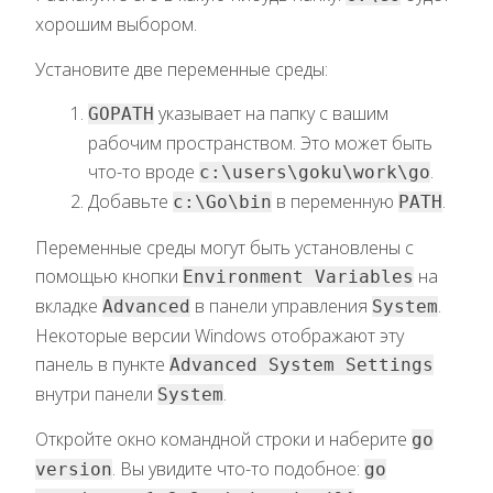
хорошим выбором.
Установите две переменные среды:
указывает на папку с вашим
GOPATH
рабочим пространством. Это может быть
что-то вроде
.
c:\users\goku\work\go
Добавьте
в переменную
.
c:\Go\bin
PATH
Переменные среды могут быть установлены с
помощью кнопки
на
Environment Variables
вкладке
в панели управления
.
Advanced
System
Некоторые версии Windows отображают эту
панель в пункте
Advanced System Settings
внутри панели
.
System
Откройте окно командной строки и наберите
go
. Вы увидите что-то подобное:
version
go